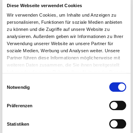
Beschreibung
Diese Webseite verwendet Cookies
Wir verwenden Cookies, um Inhalte und Anzeigen zu
Unser Dinkelmehl 1050 verfügt über einen hohen
personalisieren, Funktionen für soziale Medien anbieten
zu können und die Zugriffe auf unsere Website zu
Mineralstoffanteil und eignet sich besonders gut für dunkle
analysieren. Außerdem geben wir Informationen zu Ihrer
Brote oder als Alternative zum herkömmlichen Weizenmehl –
Verwendung unserer Website an unsere Partner für
die Alternative für eine bewusste Ernährung. Probieren Sie’s
soziale Medien, Werbung und Analysen weiter. Unsere
doch mal mit Ihren Lieblingsrezepten: ob Brot, Brötchen,
Partner führen diese Informationen möglicherweise mit
Kuchen oder sogar Torten – genießen Sie den vollen
weiteren Daten zusammen, die Sie ihnen bereitgestellt
Geschmack.
haben oder die sie im Rahmen Ihrer Nutzung der Dienste
gesammelt haben. Sie geben Einwilligung zu unseren
Einwilligungsauswahl
Cookies, wenn Sie unsere Webseite weiterhin nutzen.
Notwendig
Ähnliche Produkte
Präferenzen
Statistiken