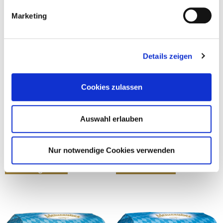
Marketing
Details zeigen
Cookies zulassen
Auswahl erlauben
Weizenmehl Type 405
Roggenmehl Type 1150
1,39
€
1,59
€
Nur notwendige Cookies verwenden
Ausführung wählen
In den Warenkorb